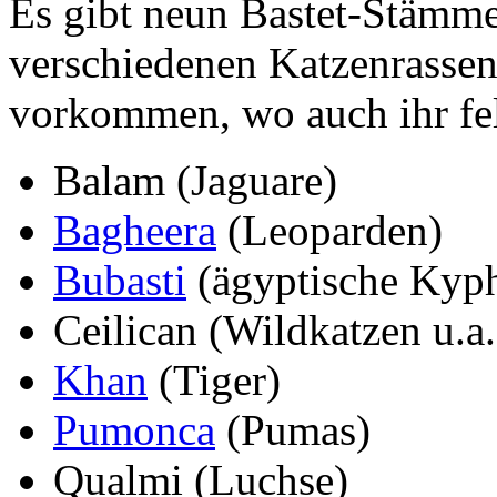
Es gibt neun Bastet-Stämme
verschiedenen Katzenrassen 
vorkommen, wo auch ihr fel
Balam (Jaguare)
Bagheera
(Leoparden)
Bubasti
(ägyptische Kyph
Ceilican (Wildkatzen u.a.
Khan
(Tiger)
Pumonca
(Pumas)
Qualmi (Luchse)