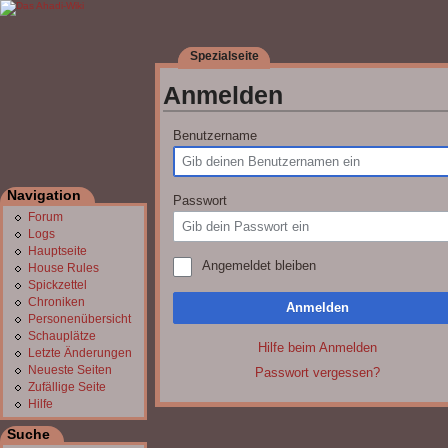
Spezialseite
Anmelden
Wechseln zu:
Navigation
,
Suche
Benutzername
Navigation
Passwort
Forum
Logs
Hauptseite
Angemeldet bleiben
House Rules
Spickzettel
Chroniken
Anmelden
Personenübersicht
Schauplätze
Hilfe beim Anmelden
Letzte Änderungen
Neueste Seiten
Passwort vergessen?
Zufällige Seite
Hilfe
Suche