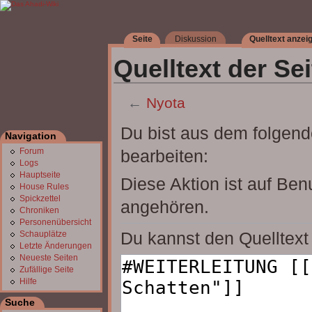
Seite
Diskussion
Quelltext anzei
Quelltext der Se
←
Nyota
Wechseln zu:
Navigation
,
Suche
Du bist aus dem folgende
Navigation
bearbeiten:
Forum
Logs
Hauptseite
Diese Aktion ist auf Ben
House Rules
Spickzettel
angehören.
Chroniken
Personenübersicht
Du kannst den Quelltext 
Schauplätze
Letzte Änderungen
Neueste Seiten
Zufällige Seite
Hilfe
Suche