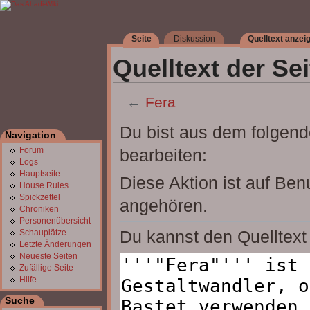
Seite
Diskussion
Quelltext anzei
Quelltext der Sei
←
Fera
Wechseln zu:
Navigation
,
Suche
Du bist aus dem folgende
Navigation
bearbeiten:
Forum
Logs
Hauptseite
Diese Aktion ist auf Ben
House Rules
Spickzettel
angehören.
Chroniken
Personenübersicht
Du kannst den Quelltext 
Schauplätze
Letzte Änderungen
Neueste Seiten
Zufällige Seite
Hilfe
Suche