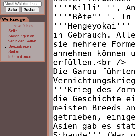
Werkzeuge
Links auf diese
Seite
Änderungen an
verlinkten Seiten
Spezialseiten
Seiten­
informationen